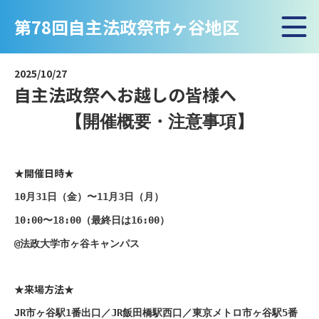
NEWS
第78回自主法政祭市ヶ谷地区
お知らせ
2025/10/27
自主法政祭へお越しの皆様へ
【開催概要・注意事項】
★開催日時★
10月31日（金）〜11月3日（月）
10:00〜18:00（最終日は16:00）
@法政大学市ヶ谷キャンパス
★来場方法★
J
R市ヶ谷駅1番出口／
JR飯田橋駅西口／
東京メトロ市ヶ谷駅5番