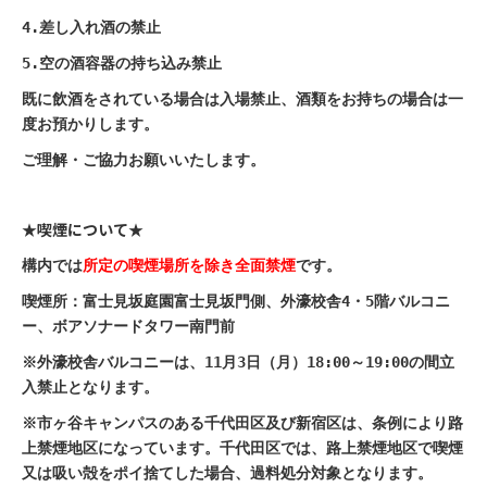
4.差し入れ酒の禁止
5.空の酒容器の持ち込み禁止
既に飲酒をされている場合は入場禁止、酒類をお持ちの場合は一
度お預かりします。
ご理解・ご協力お願いいたします。
★喫煙について★
構内では
所定の喫煙場所を除き全面禁煙
です。
喫煙所：富士見坂庭園富士見坂門側、外濠校舎4・5階バルコニ
ー、ボアソナードタワー南門前
※外濠校舎バルコニーは、11月3日（月）18:00～19:00の間立
入禁止となります。
※市ヶ谷キャンパスのある千代田区及び新宿区は、条例により路
上禁煙地区になっています。千代田区では、路上禁煙地区で喫煙
又は吸い殻をポイ捨てした場合、過料処分対象となります。